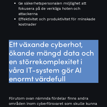
Ge säkerhetspersonalen möjlighet att
fokusera på de verkliga hoten och
attackerna
Effektivitet och produktivitet för minskade
kostnader
Ett växande cyberhot,
ökande mängd data och
en störrekomplexitet i
våra IT-system gör AI
enormt värdefull
Förutom ovan nämnda fördelar finns andra
områden inom cyberförsvaret som skulle kunna