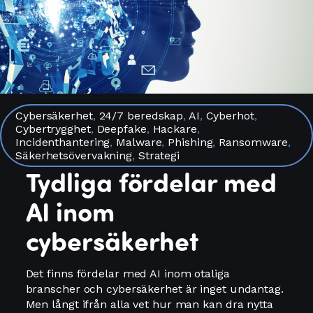
Cybersäkerhet
,
24/7 beredskap
,
AI
,
Cyberhot
,
Cybertrygghet
,
Deepfake
,
Hackare
,
Incidenthantering
,
Malware
,
Phishing
,
Ransomware
,
Säkerhetsövervakning
,
Strategi
Tydliga fördelar med
AI inom
cybersäkerhet
Det finns fördelar med AI inom otaliga
branscher och cybersäkerhet är inget undantag.
Men långt ifrån alla vet hur man kan dra nytta