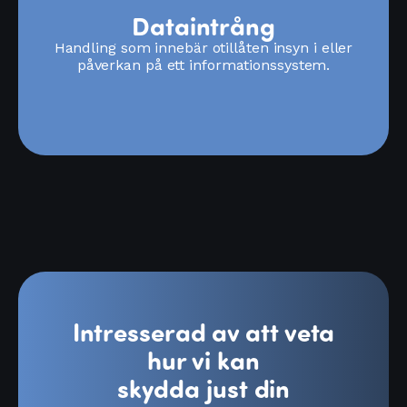
Dataintrång
Handling som innebär otillåten insyn i eller
påverkan på ett informationssystem.
Intresserad av att veta
hur vi kan
skydda just din