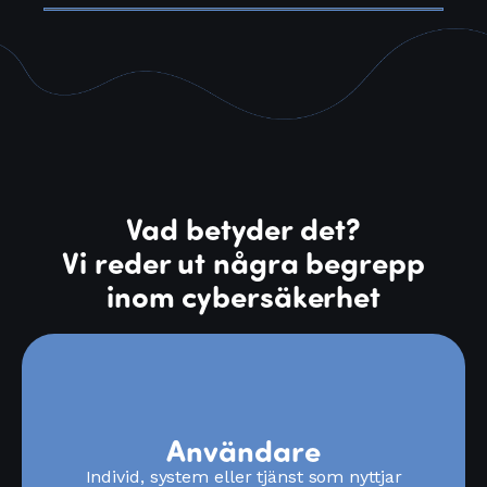
Vad betyder det?
Vi reder ut några begrepp
inom cybersäkerhet
Användare
Individ, system eller tjänst som nyttjar