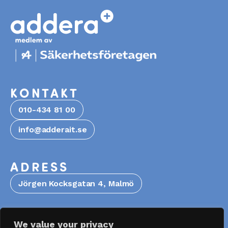
KONTAKT
010-434 81 00
info@adderait.se
ADRESS
Jörgen Kocksgatan 4, Malmö
FÖLJ OSS
We value your privacy