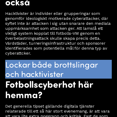
också
Hacktivister är individer eller grupperingar som
genomför ideologiskt motiverade cyberattacker, där
syftet inte är attacken i sig utan snarare den mediala
uppmärksamhet som attacken ger. Att lamslå ett
viktigt system kopplat till fotbolls-VM genom en
överbelastningsattack skulle skapa precis detta.
Värdstäder, turneringsinfrastruktur och sponsorer
identifierades som potentiella mål för denna typ av
cyberattcker.
Lockar både brottslingar
och hacktivister
Fotbollscyberhot här
hemma?
Det generella tipset gällande digitala tjänster
relaterade till ett så här stort evenemang, är att vara
att vara lite extra noggrann och kritisk. Fast de som