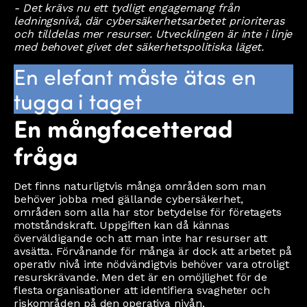
- Det krävs nu ett tydligt engagemang från
ledningsnivå, där cybersäkerhetsarbetet prioriteras
och tilldelas mer resurser. Utvecklingen är inte i linje
med behovet givet det säkerhetspolitiska läget.
En elefant måste ätas en
tugga i taget
En mångfacetterad
fråga
Det finns naturligtvis många områden som man
behöver jobba med gällande cybersäkerhet,
områden som alla har stor betydelse för företagets
motståndskraft. Uppgiften kan då kännas
överväldigande och att man inte har resurser att
avsätta. Förvånande för många är dock att arbetet på
operativ nivå inte nödvändigtvis behöver vara otroligt
resurskrävande. Men det är en omöjlighet för de
flesta organisationer att identifiera svagheter och
riskområden på den operativa nivån.