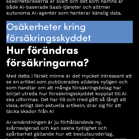
säkerhetsriskerna är svårt och det som nämns är
både AI-baserade SaaS-tjänster och alltmer
autonoma AI-agenter som hanterar känslig data.
Osäkerheter kring
försäkringsskyddet
Hur förändras
försäkringarna?
Med detta i färskt minne är det mycket intressant att
se en artikel som publicerades alldeles nyligen och
som handlar om att många försäkringsbolag har
börjat utreda hur försäkringsskyddet kopplat till AI
ska utformas. Det har till och med gått så långt att
vissa, enligt den aktuella artikeln, drar sig för att
täcka skador från AI
AI-användningen är ju förhållandevis ny,
svårnavigerad och kan sakna tydlighet och
spårbarhet gällande hur ett beslutsunderlag,