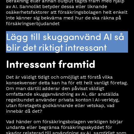
beräkning eller annan output tagits fram med hjälp
av AI. Sannolikt betyder dessa eller liknande
osäkerhetsfaktorer att försäkringsbolagen helt enkelt
inte känner sig bekväma med hur de ska räkna på
försäkringserbjudandet
Lägg till skugganvänd AI så
blir det riktigt intressant
Intressant framtid
Det är väldigt tidigt och omöjligt att förstå vilka
konsekvenser detta kan ha för ett helt vanligt företag.
Om man därtill adderar den påvisat väldigt
omfattande skugganvändning av AI, där anställda
regelbundet använder privata konton i AI-verktyg,
utan företagets godkännande eller vetskap, vad
innebär då det?
Vad händer om försäkringsbolagen verkligen börjar
undanta eller begränsa försäkringsskyddet för
skador relaterad till användning av AI, samtidigt som