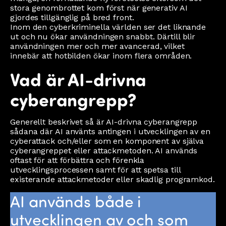
stora genombrottet kom först när generativ AI
gjordes tillgänglig på bred front.
Inom den cyberkriminella världen ser det liknande
ut och nu ökar användningen snabbt. Därtill blir
användningen mer och mer avancerad, vilket
innebär att hotbilden ökar inom flera områden.
Vad är AI-drivna
cyberangrepp?
Generellt beskrivet så är AI-drivna cyberangrepp
sådana där AI använts antingen i utvecklingen av en
cyberattack och/eller som en komponent av själva
cyberangreppet eller attackmetoden. AI används
oftast för att förbättra och förenkla
utvecklingsprocessen samt för att spetsa till
existerande attackmetoder eller skadlig programkod.
AI används både i
utvecklingen av och som