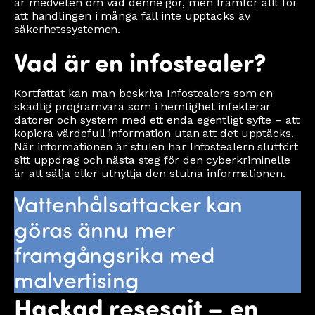
är medveten om vad denne gör, men framför allt för
att handlingen i många fall inte upptäcks av
säkerhetssystemen.
Vad är en infostealer?
Kortfattat kan man beskriva Infostealers som en
skadlig programvara som i hemlighet infekterar
datorer och system med ett enda egentligt syfte – att
kopiera värdefull information utan att det upptäcks.
När informationen är stulen har Infostealern slutfört
sitt uppdrag och nästa steg för den cyberkriminelle
är att sälja eller utnyttja den stulna informationen.
Vattenhålsattacker kan
göras ännu mer
framgångsrika med
malvertising
Hackad resesajt – en