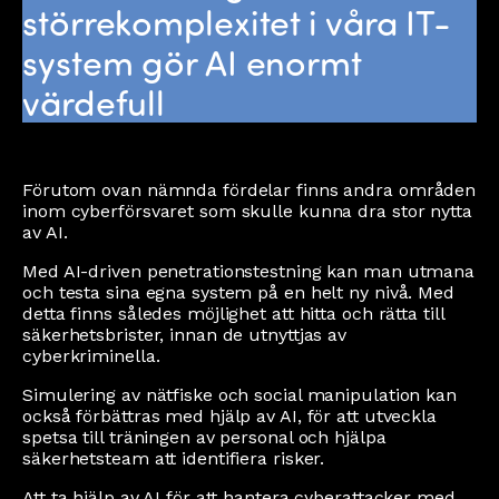
störrekomplexitet i våra IT-
system gör AI enormt
värdefull
Förutom ovan nämnda fördelar finns andra områden
inom cyberförsvaret som skulle kunna dra stor nytta
av AI.
Med AI-driven penetrationstestning kan man utmana
och testa sina egna system på en helt ny nivå. Med
detta finns således möjlighet att hitta och rätta till
säkerhetsbrister, innan de utnyttjas av
cyberkriminella.
Simulering av nätfiske och social manipulation kan
också förbättras med hjälp av AI, för att utveckla
spetsa till träningen av personal och hjälpa
säkerhetsteam att identifiera risker.
Att ta hjälp av AI för att hantera cyberattacker med