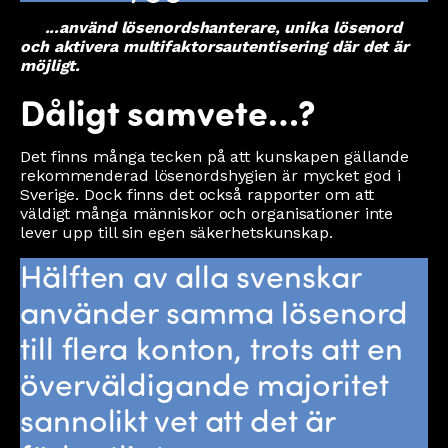
...använd lösenordshanterare, unika lösenord
och aktivera multifaktorsautentisering där det är
möjligt.
Dåligt samvete…?
Det finns många tecken på att kunskapen gällande
rekommenderad lösenordshygien är mycket god i
Sverige. Dock finns det också rapporter om att
väldigt många människor och organisationer inte
lever upp till sin egen säkerhetskunskap.
Hälften av alla svenskar
använder samma lösenord
till flera konton, trots att en
överväldigande majoritet
sannolikt vet att det är