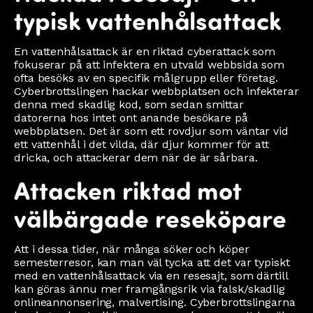
typisk vattenhålsattack
En vattenhålsattack är en riktad cyberattack som
fokuserar på att infektera en utvald webbsida som
ofta besöks av en specifik målgrupp eller företag.
Cyberbrottslingen hackar webbplatsen och infekterar
denna med skadlig kod, som sedan smittar
datorerna hos intet ont anande besökare på
webbplatsen. Det är som ett rovdjur som väntar vid
ett vattenhål i det vilda, där djur kommer för att
dricka, och attackerar dem när de är sårbara.
Attacken riktad mot
välbärgade reseköpare
Att i dessa tider, när många söker och köper
semesterresor, kan man väl tycka att det var typiskt
med en vattenhålsattack via en resesajt, som därtill
kan göras ännu mer framgångsrik via falsk/skadlig
onlineannonsering, malvertising. Cyberbrottslingarna