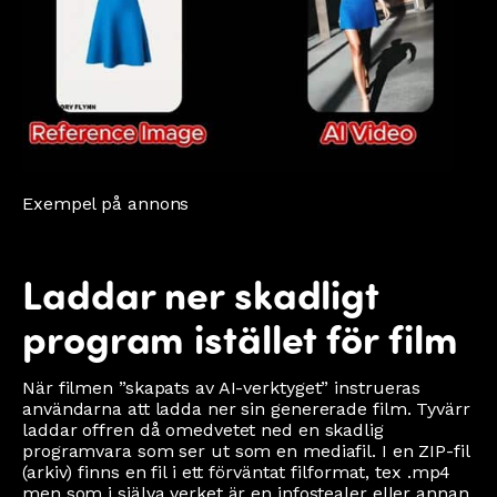
Exempel på annons
Laddar ner skadligt
program istället för film
När filmen ”skapats av AI-verktyget” instrueras
användarna att ladda ner sin genererade film. Tyvärr
laddar offren då omedvetet ned en skadlig
programvara som ser ut som en mediafil. I en ZIP-fil
(arkiv) finns en fil i ett förväntat filformat, tex .mp4
men som i själva verket är en infostealer eller annan