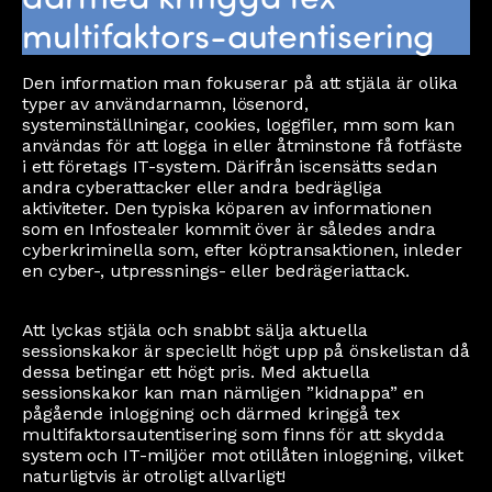
multifaktors-autentisering
Den information man fokuserar på att stjäla är olika
typer av användarnamn, lösenord,
systeminställningar, cookies, loggfiler, mm som kan
användas för att logga in eller åtminstone få fotfäste
i ett företags IT-system. Därifrån iscensätts sedan
andra cyberattacker eller andra bedrägliga
aktiviteter. Den typiska köparen av informationen
som en Infostealer kommit över är således andra
cyberkriminella som, efter köptransaktionen, inleder
en cyber-, utpressnings- eller bedrägeriattack.
Att lyckas stjäla och snabbt sälja aktuella
sessionskakor är speciellt högt upp på önskelistan då
dessa betingar ett högt pris. Med aktuella
sessionskakor kan man nämligen ”kidnappa” en
pågående inloggning och därmed kringgå tex
multifaktorsautentisering som finns för att skydda
system och IT-miljöer mot otillåten inloggning, vilket
naturligtvis är otroligt allvarligt!