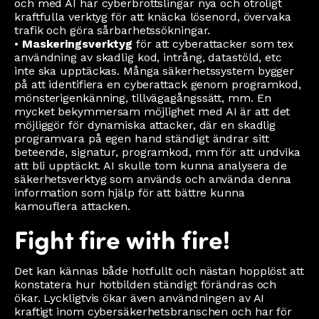
och med AI har cyberbrottslingar nya och otroligt
kraftfulla verktyg för att knäcka lösenord, övervaka
trafik och göra sårbarhetssökningar.
•
Maskeringsverktyg
för att cyberattacker som tex
användning av skadlig kod, intrång, datastöld, etc
inte ska upptäckas. Många säkerhetssystem bygger
på att identifiera en cyberattack genom programkod,
mönsterigenkänning, tillvägagångssätt, mm. En
mycket bekymmersam möjlighet med AI är att det
möjliggör för dynamiska attacker, där en skadlig
programvara på egen hand ständigt ändrar sitt
beteende, signatur, programkod, mm för att undvika
att bli upptäckt. AI skulle tom kunna analysera de
säkerhetsverktyg som används och använda denna
information som hjälp för att bättre kunna
kamouflera attacken.
Fight fire with fire!
Det kan kännas både hotfullt och nästan hopplöst att
konstatera hur hotbilden ständigt förändras och
ökar. Lyckligtvis ökar även användningen av AI
kraftigt inom cybersäkerhetsbranschen och har för