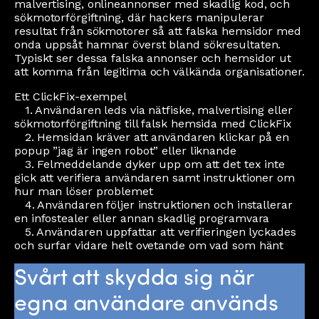
malvertising, onlineannonser med skadlig kod, och
sökmotorförgiftning, där hackers manipulerar
resultat från sökmotorer så att falska hemsidor med
onda uppsåt hamnar överst bland sökresultaten.
Typiskt ser dessa falska annonser och hemsidor ut
att komma från legitima och välkända organisationer.
Ett ClickFix-exempel
1. Användaren leds via nätfiske, malvertising eller
sökmotorförgiftning till falsk hemsida med ClickFix
2. Hemsidan kräver att användaren klickar på en
popup ”jag är ingen robot” eller liknande
3. Felmeddelande dyker upp om att det tex inte
gick att verifiera användaren samt instruktioner om
hur man löser problemet
4. Användaren följer instruktionen och installerar
en infostealer eller annan skadlig programvara
5. Användaren uppfattar att verifieringen lyckades
och surfar vidare helt ovetande om vad som hänt
Svårt att skydda sig när
egna användare används