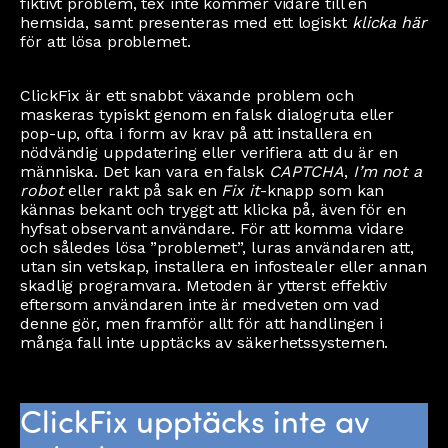
fiktivt problem, tex inte kommer vidare till en
hemsida, samt presenteras med ett logiskt
klicka här
för att lösa problemet.
ClickFix är ett snabbt växande problem och
maskeras typiskt genom en falsk dialogruta eller
pop-up, ofta i form av krav på att installera en
nödvändig uppdatering eller verifiera att du är en
människa. Det kan vara en falsk
CAPTCHA
,
I’m not a
robot
eller rakt på sak en
Fix it
-knapp som kan
kännas bekant och tryggt att klicka på, även för en
hyfsat observant användare. För att komma vidare
och således lösa ”problemet”, luras användaren att,
utan sin vetskap, installera en infostealer eller annan
skadlig programvara. Metoden är ytterst effektiv
eftersom användaren inte är medveten om vad
denne gör, men framför allt för att handlingen i
många fall inte upptäcks av säkerhetssystemen.
ClickFix upptäcks inte av