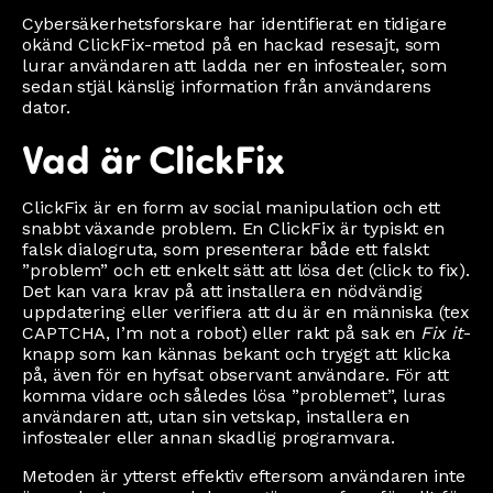
Cybersäkerhetsforskare har identifierat en tidigare
okänd ClickFix-metod på en hackad resesajt, som
lurar användaren att ladda ner en infostealer, som
sedan stjäl känslig information från användarens
dator.
Vad är ClickFix
ClickFix är en form av social manipulation och ett
snabbt växande problem. En ClickFix är typiskt en
falsk dialogruta, som presenterar både ett falskt
”problem” och ett enkelt sätt att lösa det (click to fix).
Det kan vara krav på att installera en nödvändig
uppdatering eller verifiera att du är en människa (tex
CAPTCHA, I’m not a robot) eller rakt på sak en
Fix it
-
knapp som kan kännas bekant och tryggt att klicka
på, även för en hyfsat observant användare. För att
komma vidare och således lösa ”problemet”, luras
användaren att, utan sin vetskap, installera en
infostealer eller annan skadlig programvara.
Metoden är ytterst effektiv eftersom användaren inte