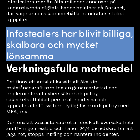
infostealers mer än åtta miljoner annonser på
undanskymda digitala handelsplatser på Darknet,
där varje annons kan innehålla hundratals stulna
uppgifter.
Infostealers har blivit billiga,
skalbara och mycket
lönsamma
Verkningsfulla motmedel
Det finns ett antal olika sätt att öka sin
motståndskraft som tex en genomarbetad och
implementerad cyberssäkerhetspolicy,
säkerhetsutbildad personal, moderna och
uppdaterade IT-system, tydlig lösenordspolicy med
MFA, osv.
Den enskilt vassaste vapnet är dock att övervaka hela
sin IT-miljö i realtid och ha en 24/4 beredskap för att
jaga hot, stoppa intrång och hantera incidenter.