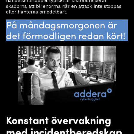
händelseförloppet typiskt är snabbt riskerar
skadorna att bli enorma när en attack inte stoppas
eller hanteras omedelbart.
På måndagsmorgonen är
det förmodligen redan kört!
Konstant övervakning
med incidentberedskap