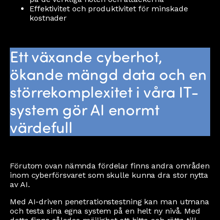
Effektivitet och produktivitet för minskade
kostnader
Ett växande cyberhot,
ökande mängd data och en
störrekomplexitet i våra IT-
system gör AI enormt
värdefull
Förutom ovan nämnda fördelar finns andra områden
inom cyberförsvaret som skulle kunna dra stor nytta
av AI.
Med AI-driven penetrationstestning kan man utmana
och testa sina egna system på en helt ny nivå. Med