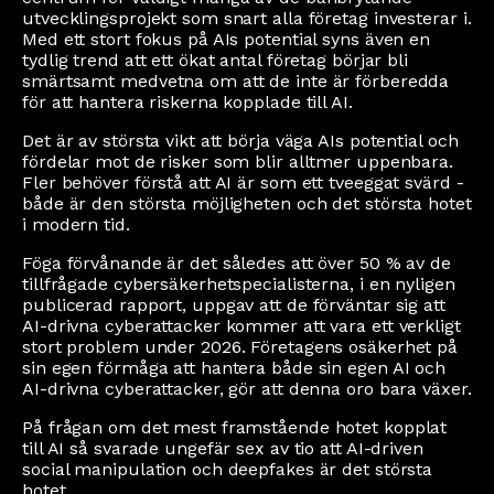
utvecklingsprojekt som snart alla företag investerar i.
Med ett stort fokus på AIs potential syns även en
tydlig trend att ett ökat antal företag börjar bli
smärtsamt medvetna om att de inte är förberedda
för att hantera riskerna kopplade till AI.
Det är av största vikt att börja väga AIs potential och
fördelar mot de risker som blir alltmer uppenbara.
Fler behöver förstå att AI är som ett tveeggat svärd -
både är den största möjligheten och det största hotet
i modern tid.
Föga förvånande är det således att över 50 % av de
tillfrågade cybersäkerhetspecialisterna, i en nyligen
publicerad rapport, uppgav att de förväntar sig att
AI-drivna cyberattacker kommer att vara ett verkligt
stort problem under 2026. Företagens osäkerhet på
sin egen förmåga att hantera både sin egen AI och
AI-drivna cyberattacker, gör att denna oro bara växer.
På frågan om det mest framstående hotet kopplat
till AI så svarade ungefär sex av tio att AI-driven
social manipulation och deepfakes är det största
hotet.