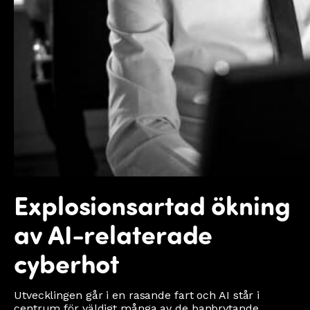
Explosionsartad ökning
av AI-relaterade
cyberhot
Utvecklingen går i en rasande fart och AI står i
centrum för väldigt många av de banbrytande