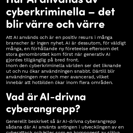
cyberkriminella – det
blir värre och värre
Att AI används och är en positiv resurs i många
branscher är ingen nyhet. AI är dessutom, för väldigt
många, en förhållande ny företeelse eftersom det
stora genombrottet kom först när generativ AI
gjordes tillgänglig på bred front.
Inom den cyberkriminella världen ser det liknande
ut och nu ökar användningen snabbt. Därtill blir
användningen mer och mer avancerad, vilket
innebär att hotbilden ökar inom flera områden.
Vad är AI-drivna
cyberangrepp?
Generellt beskrivet så är AI-drivna cyberangrepp
sådana där AI använts antingen i utvecklingen av en
cyberattack och/eller som en komponent av själva