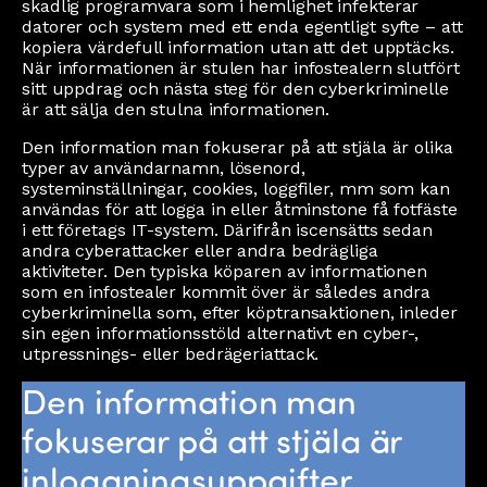
skadlig programvara som i hemlighet infekterar
datorer och system med ett enda egentligt syfte – att
kopiera värdefull information utan att det upptäcks.
När informationen är stulen har infostealern slutfört
sitt uppdrag och nästa steg för den cyberkriminelle
är att sälja den stulna informationen.
Den information man fokuserar på att stjäla är olika
typer av användarnamn, lösenord,
systeminställningar, cookies, loggfiler, mm som kan
användas för att logga in eller åtminstone få fotfäste
i ett företags IT-system. Därifrån iscensätts sedan
andra cyberattacker eller andra bedrägliga
aktiviteter. Den typiska köparen av informationen
som en infostealer kommit över är således andra
cyberkriminella som, efter köptransaktionen, inleder
sin egen informationsstöld alternativt en cyber-,
utpressnings- eller bedrägeriattack.
Den information man
fokuserar på att stjäla är
inloggningsuppgifter