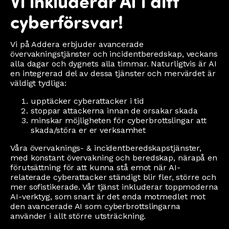
Vi inkluderar AI i ditt
cyberförsvar!
Vi på Addera erbjuder avancerade
övervakningstjänster och incidentberedskap, veckans
alla dagar och dygnets alla timmar. Naturligtvis är AI
en integrerad del av dessa tjänster och mervärdet är
väldigt tydliga:
upptäcker cyberattacker i tid
stoppar attackerna innan de orsakar skada
minskar möjligheten för cyberbrottslingar att
skada/störa er er verksamhet
Våra övervaknings- & incidentberedskapstjänster,
med konstant övervakning och beredskap, närapå en
förutsättning för att kunna stå emot när AI-
relaterade cyberattacker ständigt blir fler, större och
mer sofistikerade. Vår tjänst inkluderar toppmoderna
AI-verktyg, som snart är det enda motmedlet mot
den avancerade AI som cyberbrottslingarna
använder i allt större utsträckning.