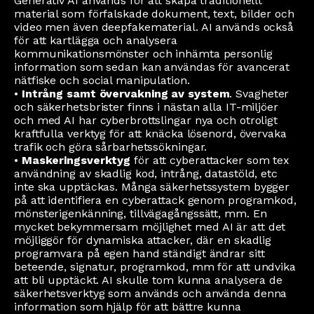
Generativ AI används för att skapa traditionellt
material som förfalskade dokument, text, bilder och
video men även deepfakematerial. AI används också
för att kartlägga och analysera
kommunikationsmönster och inhämta personlig
information som sedan kan användas för avancerat
nätfiske och social manipulation.
•
Intrång samt övervakning av system
. Svagheter
och säkerhetsbrister finns i nästan alla IT-miljöer
och med AI har cyberbrottslingar nya och otroligt
kraftfulla verktyg för att knäcka lösenord, övervaka
trafik och göra sårbarhetssökningar.
•
Maskeringsverktyg
för att cyberattacker som tex
användning av skadlig kod, intrång, datastöld, etc
inte ska upptäckas. Många säkerhetssystem bygger
på att identifiera en cyberattack genom programkod,
mönsterigenkänning, tillvägagångssätt, mm. En
mycket bekymmersam möjlighet med AI är att det
möjliggör för dynamiska attacker, där en skadlig
programvara på egen hand ständigt ändrar sitt
beteende, signatur, programkod, mm för att undvika
att bli upptäckt. AI skulle tom kunna analysera de
säkerhetsverktyg som används och använda denna
information som hjälp för att bättre kunna