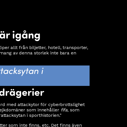
 är igång
r allt från biljetter, hotell, transporter,
emang av denna storlek inte bara en
tacksytan i
edrägerier
rd med attackytor för cyberbrottslighet
 fejkdomäner som innehåller
fifa
, som
tacksytan i sporthistorien."
ter som inte finns, etc. Det finns även