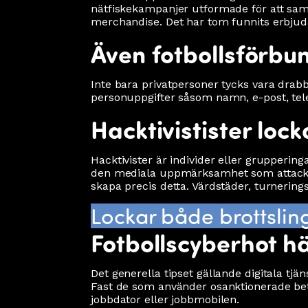
nätfiskekampanjer utformade för att samla
merchandise. Det har tom funnits erbjud
Även fotbollsförb
Inte bara privatpersoner tycks vara drabb
personuppgifter såsom namn, e-post, tele
Hacktivistister loc
Hacktivister är individer eller grupperin
den mediala uppmärksamhet som attacken g
skapa precis detta. Värdstäder, turnering
Lockar både brottsling
Fotbollscyberhot 
Det generella tipset gällande digitala tjän
Fast de som använder osanktionerade betti
jobbdator eller jobbmobilen.