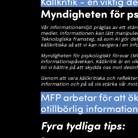
Källkritik - en viktig 
Myndigheten för ps
Vår informationsmiljö präglas av ett stän
medier. Informationen kan lätt manipuler
Teknologiska framsteg, så som AI gör det
källkritiska så att vi kan navigera i en 
Myndigheten för psykologiskt försvar (MP
informationspåverkan. Källkritik är en vi
bli vi bättre på att skydda oss mot desi
Genom att vara källkritiska och reflekter
information och på så vis stärka vår mot
MFP arbetar för att ö
otillbörlig informati
Fyra tydliga tips: