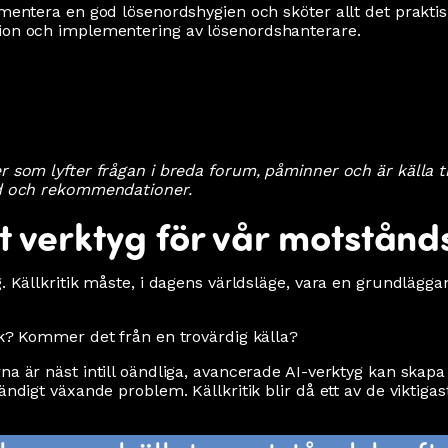
ementera en god lösenordshygien och sköter allt det praktis
tion och implementering av lösenordshanterare.
r som lyfter frågan i breda forum, påminner och är källa til
råd och rekommendationer.
tigt verktyg för vår motstånd
g. Källkritik måste, i dagens världsläge, vara en grundlägga
sk? Kommer det från en trovärdig källa?
rna är näst intill oändliga, avancerade AI-verktyg kan ska
ändigt växande problem. Källkritik blir då ett av de viktiga