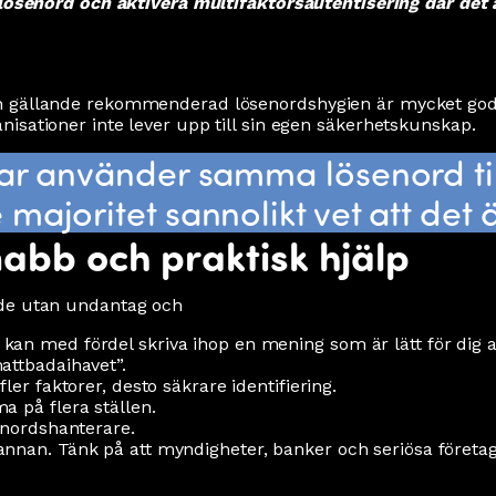
senord och aktivera multifaktorsautentisering där det ä
 gällande rekommenderad lösenordshygien är mycket god i
isationer inte lever upp till sin egen säkerhetskunskap.
ar använder samma lösenord till
ajoritet sannolikt vet att det ä
abb och praktisk hjälp
nde utan undantag och
kan med fördel skriva ihop en mening som är lätt för dig
attbadaihavet”.
ler faktorer, desto säkrare identifiering.
a på flera ställen.
enordshanterare.
nnan. Tänk på att myndigheter, banker och seriösa företa