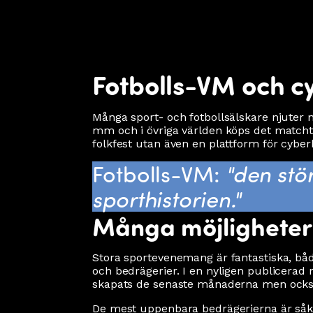
Fotbolls-VM och cy
Många sport- och fotbollsälskare njuter nu 
mm och i övriga världen köps det matchtr
folkfest utan även en plattform för cyber
Fotbolls-VM:
"den stö
sporthistorien."
Många möjligheter 
Stora sportevenemang är fantastiska, både
och bedrägerier. I en nyligen publicera
skapats de senaste månaderna men också 
De mest uppenbara bedrägerierna är såklart