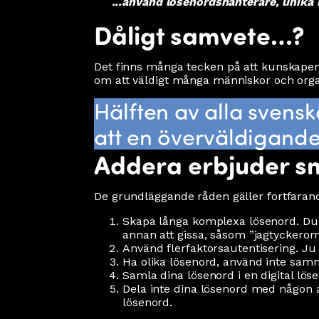
...använd lösenordshanterare, unika lö
Dåligt samvete…?
Det finns många tecken på att kunskapen
om att väldigt många människor och organ
Hälften av alla svensk
att en överväldigande m
Addera erbjuder sn
De grundläggande råden gäller fortfara
Skapa långa komplexa lösenord. Du 
annan att gissa, såsom ”jagtyckerom
Använd flerfaktorsautentisering. Ju f
Ha olika lösenord, använd inte samm
Samla dina lösenord i en digital lös
Dela inte dina lösenord med någon a
lösenord.