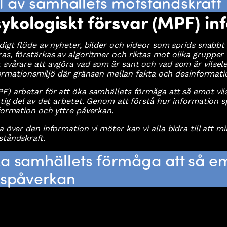
del av samhällets motståndskraft
ykologiskt försvar (MPF) in
digt flöde av nyheter, bilder och videor som sprids snabbt 
as, förstärkas av algoritmer och riktas mot olika grupper 
 svårare att avgöra vad som är sant och vad som är vilsele
informationsmiljö där gränsen mellan fakta och desinformati
F) arbetar för att öka samhällets förmåga att så emot vils
ktig del av det arbetet. Genom att förstå hur information 
nformation och yttre påverkan.
a över den information vi möter kan vi alla bidra till att m
ståndskraft.
ka samhällets förmåga att så e
onspåverkan