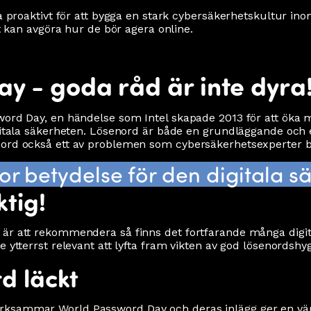
ta proaktivt för att bygga en stark cybersäkerhetskultur in
lt kan avgöra hur de bör agera online.
y - goda råd är inte dyra
sword Day, en händelse som Intel skapade 2013 för att öka
igitala säkerheten. Lösenord är både en grundläggande och 
nord också ett av problemen som cybersäkerhetsexperter b
tor betydelse för den digitala s
tig!
är att rekommendera så finns det fortfarande många digita
 ytterrst relevant att lyfta fram vikten av god lösenordshyg
d läckt
rksammar World Password Day och deras inlägg ger en vär