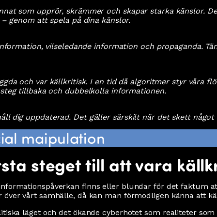
 annat som upprör, skrämmer och skapar starka känslor. D
å – genom att spela på dina känslor.
esinformation, vilseledande information och propaganda. Tän
gda och var källkritisk. I en tid då algoritmer styr våra fl
 steg tillbaka och dubbelkolla informationen.
ll dig uppdaterad. Det gäller särskilt när det skett något
cial maipulation
a steget till att vara källkr
informationspåverkan finns eller blundar för det faktum 
 över vårt samhälle, då kan man förmodligen känna att käll
itiska läget och det ökande cyberhotet som realiteter som 