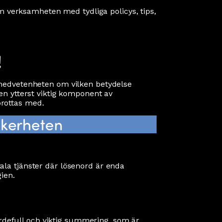
om verksamheten med tydliga policys, tips,
!
 medvetenheten om vilken betydelse
en ytterst viktig komponent av
rottas med.
äkerheten
la tjänster där lösenord är enda
ien.
defull och viktig summering, som är