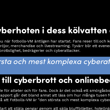
berhoten i dess kölvatten
när fotbolls-VM äntligen har startat. Fans reser till och köpe
öjor, merchandise och livestreaming. Tyvärr blir ett even
brottslighet, bedrägerier och cyberattacker.
rsta och mest komplexa cyberat
till cyberbrott och onlineb
 för atleter och för fans. Dock är det också ett smörgåsbo
d rapport går det bland annat att läsa om hur många tusen
att Fotbolls-VM är "den största och mest komplexa cyberat
 att stjäla pengar genom att sälja bluffbiljetter, hotellnät