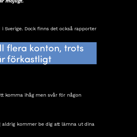
r möjligt.
 Sverige. Dock finns det också rapporter
 flera konton, trots
r förkastligt
 att komma ihåg men svår för någon
g aldrig kommer be dig att lämna ut dina