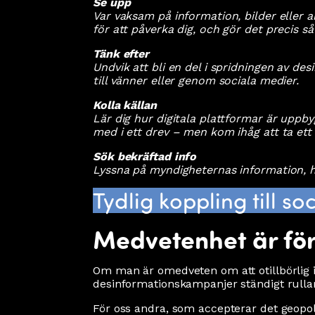
Se upp
Var vaksam på information, bilder eller
för att påverka dig, och gör det precis s
Tänk efter
Undvik att bli en del i spridningen av d
till vänner eller genom sociala medier.
Kolla källan
Lär dig hur digitala plattformar är uppbyg
med i ett drev – men kom ihåg att ta ett
Sök bekräftad info
Lyssna på myndigheternas information, hå
Tydlig koppling till so
Medvetenhet är först
Om man är omedveten om att otillbörlig 
desinformationskampanjer ständigt rullar
För oss andra, som accepterar det geopol