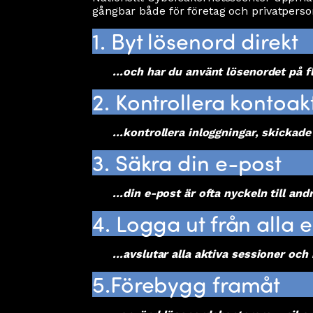
gångbar både för företag och privatperso
1. Byt lösenord direkt
...och har du använt lösenordet på fler
2. Kontrollera kontoakt
...kontrollera inloggningar, skickade 
3. Säkra din e-post
...din e-post är ofta nyckeln till andr
4. Logga ut från alla 
...avslutar alla aktiva sessioner och 
5.Förebygg framåt