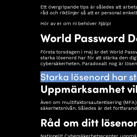
Ett övergripande tips är således att arbe
råd och riktlinjer så att er personal enke
Hör av er om ni behöver hjälp!
World Password Da
Första torsdagen i maj är det World Pas
starka lösenord har för att stärka den d
cybersäkerheten. Paradoxalt nog är löse
Starka lösenord har s
Uppmärksamhet vik
Även om multifaktorsautentisering (MFA) 
säkerhetsnivån. Således är det fortfarande
Råd om ditt lösenor
Nationellt Cybersäkerhetsscenter uppmä