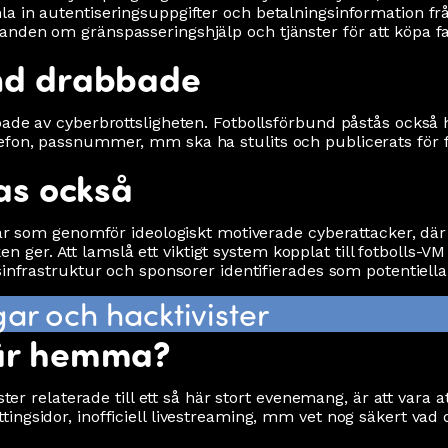
 in autentiseringsuppgifter och betalningsinformation från
anden om gränspasseringshjälp och tjänster för att köpa 
und drabbade
ade av cyberbrottsligheten. Fotbollsförbund påstås också h
fon, passnummer, mm ska ha stulits och publicerats för f
kas också
gar som genomför ideologiskt motiverade cyberattacker, där s
er. Att lamslå ett viktigt system kopplat till fotbolls-V
sinfrastruktur och sponsorer identifierades som potentiella
ar och hacktivister
här hemma?
ster relaterade till ett så här stort evenemang, är att vara a
ngsidor, inofficiell livestreaming, mm vet nog säkert vad d