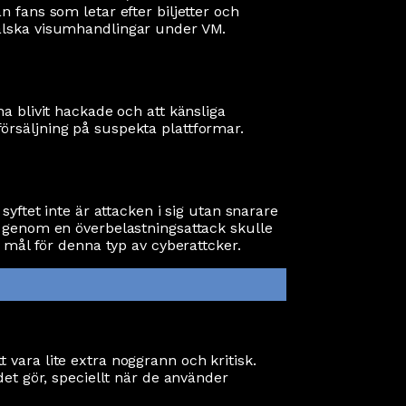
 fans som letar efter biljetter och
falska visumhandlingar under VM.
a blivit hackade och att känsliga
örsäljning på suspekta plattformar.
yftet inte är attacken i sig utan snarare
M genom en överbelastningsattack skulle
 mål för denna typ av cyberattcker.
tt vara lite extra noggrann och kritisk.
et gör, speciellt när de använder