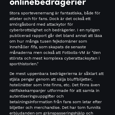
onlinebedrägerier
Stora sportevenemang är fantastiska, både för
atleter och för fans. Dock är det också ett
smörgåsbord med attackytor för
cyberbrottslighet och bedrägerier. I en nyligen
publicerad rapport går det bland annat att läsa
om hur många tusen fejkdomäner som
innehåller
fifa
, som skapats de senaste
månaderna men också att Fotbolls-VM är "den
största och mest komplexa cyberattacksytan i
sporthistorien."
De mest uppenbara bedrägerierna är såklart att
stjäla pengar genom att sälja bluffbiljetter,
hotellnätter som inte finns, etc. Det finns även
nätfiskekampanjer utformade för att samla in
autentiseringsuppgifter och
betalningsinformation från fans som letar efter
biljetter och merchandise. Det har tom funnits
erbjudanden om gränspasseringshjälp och