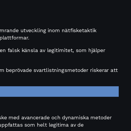
ymrande utveckling inom nätfisketaktik
plattformar.
n falsk känsla av legitimitet, som hjälper
m beprövade svartlistningsmetoder riskerar att
fiske med avancerade och dynamiska metoder
uppfattas som helt legitima av de