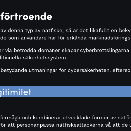
 förtroende
v denna typ av nätfiske, så är det likafullt en bek
nde som användare har för erkända marknadsförings
r via betrodda domäner skapar cyberbrottslingarna e
ditionella säkerhetssystem.
 betydande utmaningar för cybersäkerheten, efterso
itimitet
sförmåga och kombinerar utvecklade former av nät
för att personanpassa nätfiskeattackerna så att de 