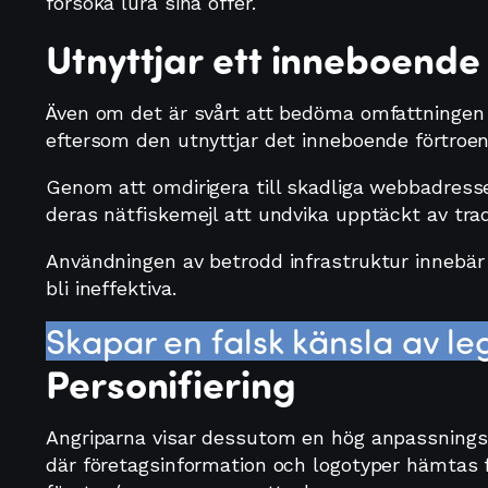
försöka lura sina offer.
Utnyttjar ett inneboende
Även om det är svårt att bedöma omfattningen a
eftersom den utnyttjar det inneboende förtroe
Genom att omdirigera till skadliga webbadresse
deras nätfiskemejl att undvika upptäckt av tra
Användningen av betrodd infrastruktur innebär
bli ineffektiva.
Skapar en falsk känsla av leg
Personifiering
Angriparna visar dessutom en hög anpassning
där företagsinformation och logotyper hämtas 