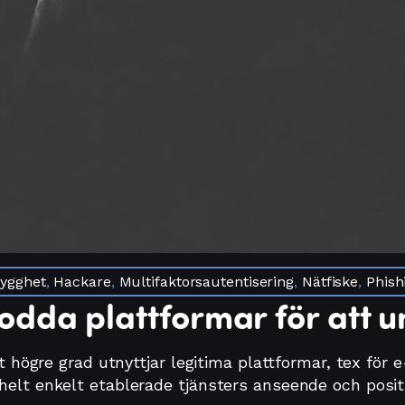
rygghet
,
Hackare
,
Multifaktorsautentisering
,
Nätfiske
,
Phish
dda plattformar för att u
llt högre grad utnyttjar legitima plattformar, tex fö
helt enkelt etablerade tjänsters anseende och posit