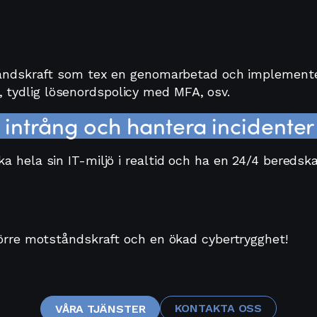
tståndskraft som tex en genomarbetad och implement
 tydlig lösenordspolicy med MFA, osv.
intrång och hantera incidenter 
a hela sin IT-miljö i realtid och ha en 24/4 beredska
större motståndskraft och en ökad cybertrygghet!
KONTAKTA OSS
VÅRA TJÄNSTER