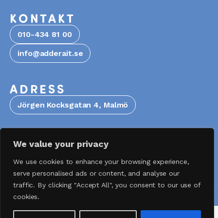
KONTAKT
010-434 81 00
info@adderait.se
ADRESS
Jörgen Kocksgatan 4, Malmö
FÖLJ OSS
We value your privacy
LinkedIn
We use cookies to enhance your browsing experience,
serve personalised ads or content, and analyse our
traffic. By clicking "Accept All", you consent to our use of
Integritetspolicy
cookies.
© 2026 Addera IT