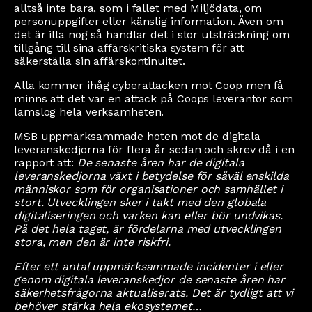
alltså inte bara, som i fallet med Miljödata, om
personuppgifter eller känslig information. Även om
det är illa nog så handlar det i stor utsträckning om
tillgång till sina affärskritiska system för att
säkerställa sin affärskontinuitet.
Alla kommer ihåg cyberattacken mot Coop men få
minns att det var en attack på Coops leverantör som
lamslog hela verksamheten.
MSB uppmärksammade hoten mot de digitala
leveranskedjorna för flera år sedan och skrev då i en
rapport att:
De senaste åren har de digitala
leveranskedjorna växt i betydelse för såväl enskilda
människor som för organisationer och samhället i
stort. Utvecklingen sker i takt med den globala
digitaliseringen och varken kan eller bör undvikas.
På det hela taget, är fördelarna med utvecklingen
stora, men den är inte riskfri.
Efter ett antal uppmärksammade incidenter i eller
genom digitala leveranskedjor de senaste åren har
säkerhetsfrågorna aktualiserats. Det är tydligt att vi
behöver stärka hela ekosystemet…