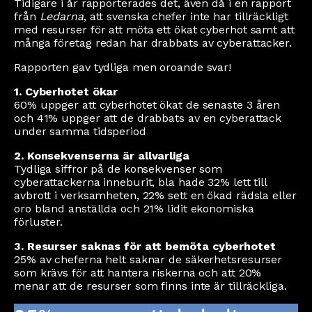
Tidigare i år rapporterades det, även då i en rapport
från
Ledarna
, att svenska chefer inte har tillräckligt
med resurser för att möta ett ökat cyberhot samt att
många företag redan har drabbats av cyberattacker.
Rapporten gav tydliga men oroande svar!
1. Cyberhotet ökar
60% uppger att cyberhotet ökat de senaste 3 åren
och 41% uppger att de drabbats av en cyberattack
under samma tidsperiod
2. Konsekvenserna är allvarliga
Tydliga siffror på de konsekvenser som
cyberattackerna inneburit, bla hade 32% lett till
avbrott i verksamheten, 22% sett en ökad rädsla eller
oro bland anställda och 21% lidit ekonomiska
förluster.
3. Resurser saknas för att bemöta cyberhotet
25% av cheferna helt saknar de säkerhetsresurser
som krävs för att hantera riskerna och att 20%
menar att de resurser som finns inte är tillräckliga.