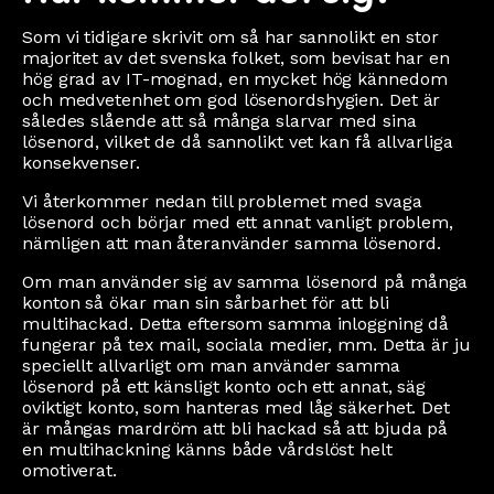
Som vi tidigare skrivit om så har sannolikt en stor
majoritet av det svenska folket, som bevisat har en
hög grad av IT-mognad, en mycket hög kännedom
och medvetenhet om god lösenordshygien. Det är
således slående att så många slarvar med sina
lösenord, vilket de då sannolikt vet kan få allvarliga
konsekvenser.
Vi återkommer nedan till problemet med svaga
lösenord och börjar med ett annat vanligt problem,
nämligen att man återanvänder samma lösenord.
Om man använder sig av samma lösenord på många
konton så ökar man sin sårbarhet för att bli
multihackad. Detta eftersom samma inloggning då
fungerar på tex mail, sociala medier, mm. Detta är ju
speciellt allvarligt om man använder samma
lösenord på ett känsligt konto och ett annat, säg
oviktigt konto, som hanteras med låg säkerhet. Det
är mångas mardröm att bli hackad så att bjuda på
en multihackning känns både vårdslöst helt
omotiverat.