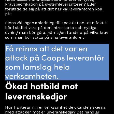
kravspecifikation på systemleverantören? Eller
förlitade de sig på att det har väl leverantören koll
på?
Finns väl ingen anledning till spekulation utan fokus
bör i stället vara på den intressanta och nyttiga
övning man bör göra, nämligen fundera på vilka krav
som man bör ställa på sina leverantörer.
Få minns att det var en
attack på Coops leverantör
som lamslog hela
verksamheten.
Ökad hotbild mot
leveranskedjor
Hur hanterar ni i er verksamhet de ökande riskerna
med attacker mot er leveranskedja? Det handlar