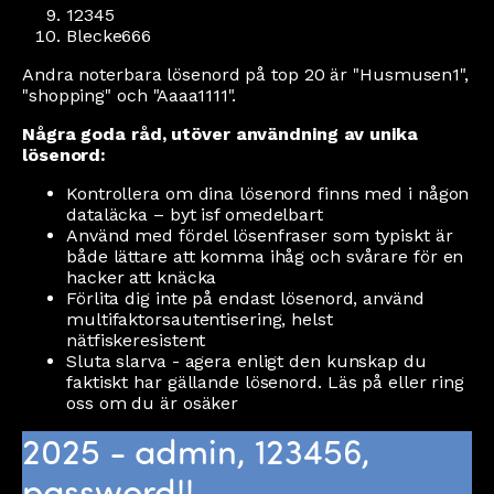
12345
Blecke666
Andra noterbara lösenord på top 20 är "Husmusen1",
"shopping" och "Aaaa1111".
Några goda råd, utöver användning av unika
lösenord:
Kontrollera om dina lösenord finns med i någon
dataläcka – byt isf omedelbart
Använd med fördel lösenfraser som typiskt är
både lättare att komma ihåg och svårare för en
hacker att knäcka
Förlita dig inte på endast lösenord, använd
multifaktorsautentisering, helst
nätfiskeresistent
Sluta slarva - agera enligt den kunskap du
faktiskt har gällande lösenord. Läs på eller ring
oss om du är osäker
2025 - admin, 123456,
password!!