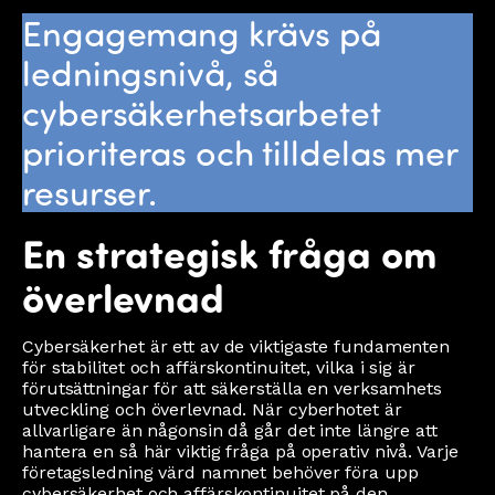
Engagemang krävs på
ledningsnivå, så
cybersäkerhetsarbetet
prioriteras och tilldelas mer
resurser.
En strategisk fråga om
överlevnad
Cybersäkerhet är ett av de viktigaste fundamenten
för stabilitet och affärskontinuitet, vilka i sig är
förutsättningar för att säkerställa en verksamhets
utveckling och överlevnad. När cyberhotet är
allvarligare än någonsin då går det inte längre att
hantera en så här viktig fråga på operativ nivå. Varje
företagsledning värd namnet behöver föra upp
cybersäkerhet och affärskontinuitet på den