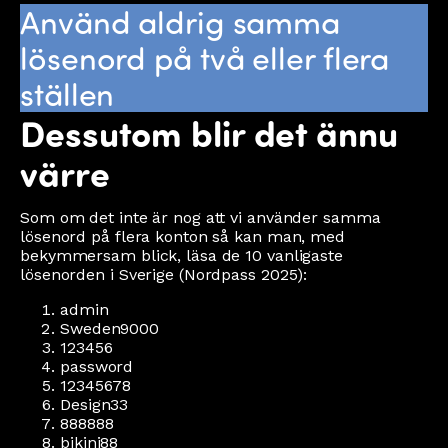
Använd aldrig samma
lösenord på två eller flera
ställen
Dessutom blir det ännu
värre
Som om det inte är nog att vi använder samma
lösenord på flera konton så kan man, med
bekymmersam blick, läsa de 10 vanligaste
lösenorden i Sverige (Nordpass 2025):
admin
Sweden9000
123456
password
12345678
Design33
888888
bikini88