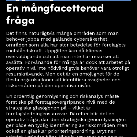
En mångfacetterad
fråga
Det finns naturligtvis många områden som man
behöver jobba med gällande cybersäkerhet,
områden som alla har stor betydelse för företagets
motståndskraft. Uppgiften kan då kännas
överväldigande och att man inte har resurser att
avsätta. Förvånande för många är dock att arbetet på
operativ nivå inte nödvändigtvis behöver vara otroligt
resurskrävande. Men det är en omöjlighet för de
flesta organisationer att identifiera svagheter och
riskområden på den operativa nivån.
En ordentlig genomlysning och riskanalys måste
först ske på företagsövergripande nivå med de
strategiska glasögonen på – vilket är
företagsledningens ansvar. Därefter blir det en
operativ fråga, där den strategiska genomlysningen
ger både en tydlig identifiering av riskområden men
också en glasklar prioriteringsordning. Bryt ner
arbetet i mindre bitar, tilldela resurser och ansvar.