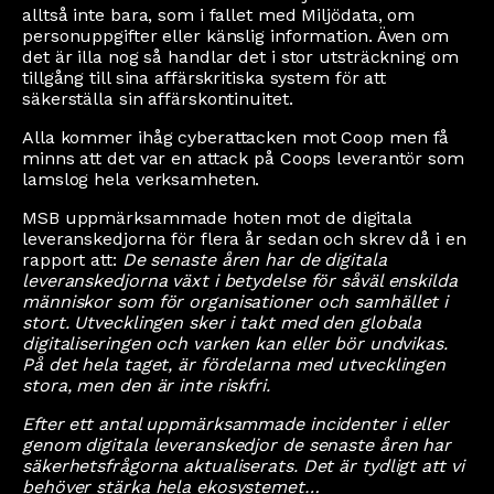
alltså inte bara, som i fallet med Miljödata, om
personuppgifter eller känslig information. Även om
det är illa nog så handlar det i stor utsträckning om
tillgång till sina affärskritiska system för att
säkerställa sin affärskontinuitet.
Alla kommer ihåg cyberattacken mot Coop men få
minns att det var en attack på Coops leverantör som
lamslog hela verksamheten.
MSB uppmärksammade hoten mot de digitala
leveranskedjorna för flera år sedan och skrev då i en
rapport att:
De senaste åren har de digitala
leveranskedjorna växt i betydelse för såväl enskilda
människor som för organisationer och samhället i
stort. Utvecklingen sker i takt med den globala
digitaliseringen och varken kan eller bör undvikas.
På det hela taget, är fördelarna med utvecklingen
stora, men den är inte riskfri.
Efter ett antal uppmärksammade incidenter i eller
genom digitala leveranskedjor de senaste åren har
säkerhetsfrågorna aktualiserats. Det är tydligt att vi
behöver stärka hela ekosystemet…