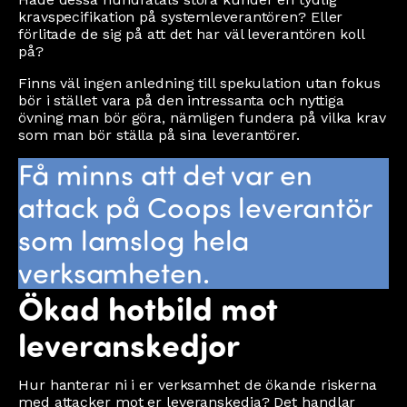
kravspecifikation på systemleverantören? Eller
förlitade de sig på att det har väl leverantören koll
på?
Finns väl ingen anledning till spekulation utan fokus
bör i stället vara på den intressanta och nyttiga
övning man bör göra, nämligen fundera på vilka krav
som man bör ställa på sina leverantörer.
Få minns att det var en
attack på Coops leverantör
som lamslog hela
verksamheten.
Ökad hotbild mot
leveranskedjor
Hur hanterar ni i er verksamhet de ökande riskerna
med attacker mot er leveranskedja? Det handlar