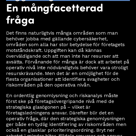
En mångfacetterad
fråga
Det finns naturligtvis många områden som man
behöver jobba med gällande cybersäkerhet,
områden som alla har stor betydelse för företagets
motståndskraft. Uppgiften kan då kännas
överväldigande och att man inte har resurser att
avsätta. Förvånande för många är dock att arbetet på
operativ nivå inte nödvändigtvis behöver vara otroligt
resurskrävande. Men det är en omöjlighet för de
flesta organisationer att identifiera svagheter och
riskområden på den operativa nivån.
En ordentlig genomlysning och riskanalys måste
först ske på företagsövergripande nivå med de
strategiska glasögonen på – vilket är
företagsledningens ansvar. Därefter blir det en
operativ fråga, där den strategiska genomlysningen
ger både en tydlig identifiering av riskområden men
också en glasklar prioriteringsordning. Bryt ner
arbetet i mindre bitar, tilldela resurser och ansvar.