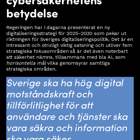
betydelse
Regeringen har i dagarna presenterat en ny
digitaliseringsstrategi för 2025–2030 som pekar ut
riktningen för Sveriges digitaliseringspolitik. Det är en
intressant och otroligt viktig satsning och utöver fem
strategiska fokusområden så är det även noterbart
att säkerhet nämns, tillsammans med bla AI, som
horisontella mål
vilka genomsyrar samtliga
strategiska områden.
Sverige ska ha hög digital
motståndskraft och
tillförlitlighet för att
användare och tjänster ska
vara säkra och information
ska vara säker.