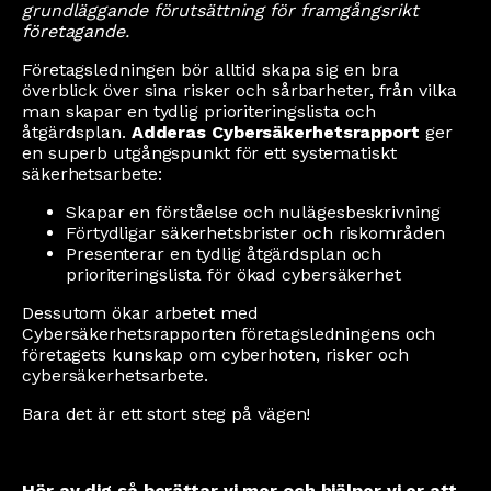
grundläggande förutsättning för framgångsrikt
företagande.
Företagsledningen bör alltid skapa sig en bra
överblick över sina risker och sårbarheter, från vilka
man skapar en tydlig prioriteringslista och
åtgärdsplan.
Adderas Cybersäkerhetsrapport
ger
en superb utgångspunkt för ett systematiskt
säkerhetsarbete:
Skapar en förståelse och nulägesbeskrivning
Förtydligar säkerhetsbrister och riskområden
Presenterar en tydlig åtgärdsplan och
prioriteringslista för ökad cybersäkerhet
Dessutom ökar arbetet med
Cybersäkerhetsrapporten företagsledningens och
företagets kunskap om cyberhoten, risker och
cybersäkerhetsarbete.
Bara det är ett stort steg på vägen!
Hör av dig så berättar vi mer och hjälper vi er att