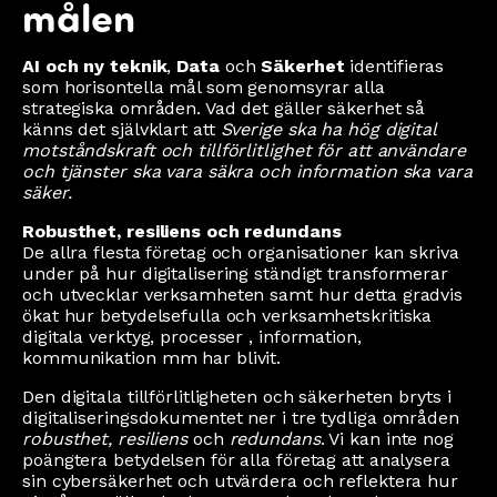
målen
AI och ny teknik
,
Data
och
Säkerhet
identifieras
som horisontella mål som genomsyrar alla
strategiska områden. Vad det gäller säkerhet så
känns det självklart att
Sverige ska ha hög digital
motståndskraft och tillförlitlighet för att användare
och tjänster ska vara säkra och information ska vara
säker.
Robusthet, resiliens och redundans
De allra flesta företag och organisationer kan skriva
under på hur digitalisering ständigt transformerar
och utvecklar verksamheten samt hur detta gradvis
ökat hur betydelsefulla och verksamhetskritiska
digitala verktyg, processer , information,
kommunikation mm har blivit.
Den digitala tillförlitligheten och säkerheten bryts i
digitaliseringsdokumentet ner i tre tydliga områden
robusthet, resiliens
och
redundans
. Vi kan inte nog
poängtera betydelsen för alla företag att analysera
sin cybersäkerhet och utvärdera och reflektera hur