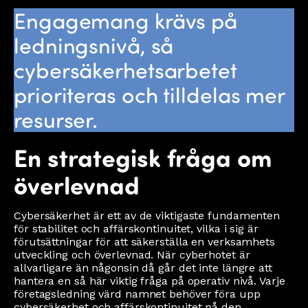
Engagemang krävs på
ledningsnivå, så
cybersäkerhetsarbetet
prioriteras och tilldelas mer
resurser.
En strategisk fråga om
överlevnad
Cybersäkerhet är ett av de viktigaste fundamenten
för stabilitet och affärskontinuitet, vilka i sig är
förutsättningar för att säkerställa en verksamhets
utveckling och överlevnad. När cyberhotet är
allvarligare än någonsin då går det inte längre att
hantera en så här viktig fråga på operativ nivå. Varje
företagsledning värd namnet behöver föra upp
cybersäkerhet och affärskontinuitet på den