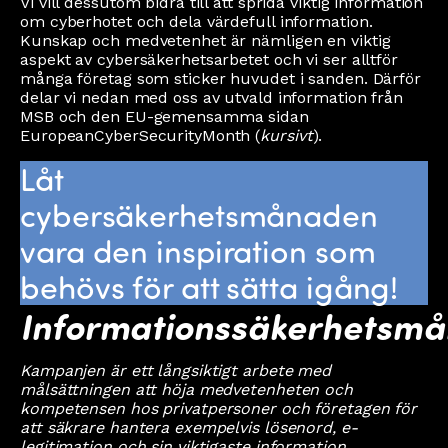
Vi vill dessutom bidra till att sprida viktig information
om cyberhotet och dela värdefull information.
Kunskap och medvetenhet är nämligen en viktig
aspekt av cybersäkerhetsarbetet och vi ser alltför
många företag som sticker huvudet i sanden. Därför
delar vi nedan med oss av utvald information från
MSB och den EU-gemensamma sidan
EuropeanCyberSecurityMonth (
kursivt
).
Låt
cybersäkerhetsmånaden
vara den inspiration som
behövs för att sätta igång!
Informationssäkerhetsm
Kampanjen är ett långsiktigt arbete med
målsättningen att höja medvetenheten och
kompetensen hos privatpersoner och företagen för
att säkrare hantera exempelvis lösenord, e-
legitimation och sin viktigaste information.