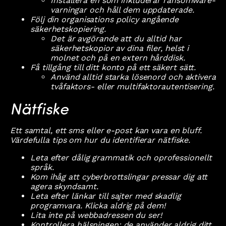
Installera en som inkluderar ransomware-
varningar och håll dem uppdaterade.
Följ din organisations policy angående
säkerhetskopiering.
Det är avgörande att du alltid har
säkerhetskopior av dina filer, helst i
molnet och på en extern hårddisk.
Få tillgång till ditt konto på ett säkert sätt.
Använd alltid starka lösenord och aktivera
tvåfaktors- eller multifaktorautentisering.
Nätfiske
Ett samtal, ett sms eller e-post kan vara en bluff.
Värdefulla tips om hur du identifierar nätfiske.
Leta efter dålig grammatik och oprofessionellt
språk.
Kom ihåg att cyberbrottslingar pressar dig att
agera skyndsamt.
Leta efter länkar till sajter med skadlig
programvara. Klicka aldrig på dem!
Lita inte på webbadressen du ser!
Kontrollera hälsningen: de använder aldrig ditt