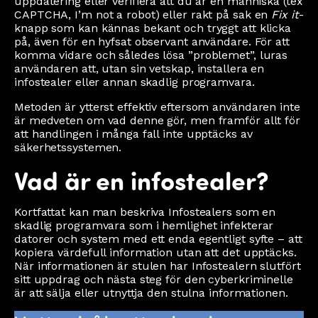
uppdatering eller verifiera att du är en människa (tex
CAPTCHA, I’m not a robot) eller rakt på sak en
Fix it
-
knapp som kan kännas bekant och tryggt att klicka
på, även för en hyfsat observant användare. För att
komma vidare och således lösa ”problemet”, luras
användaren att, utan sin vetskap, installera en
infostealer eller annan skadlig programvara.
Metoden är ytterst effektiv eftersom användaren inte
är medveten om vad denne gör, men framför allt för
att handlingen i många fall inte upptäcks av
säkerhetssystemen.
Vad är en infostealer?
Kortfattat kan man beskriva Infostealers som en
skadlig programvara som i hemlighet infekterar
datorer och system med ett enda egentligt syfte – att
kopiera värdefull information utan att det upptäcks.
När informationen är stulen har Infostealern slutfört
sitt uppdrag och nästa steg för den cyberkriminelle
är att sälja eller utnyttja den stulna informationen.