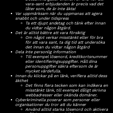
vara-sant erbjudanden är precis vad det
låter som, de är inte äkta!
Var uppmärksam när du uppmanas att agera
snabbt och under tidspress
Ta ett djupt andetag och tänk efter innan
du vidtar någon åtgärd.
Det är alltid bättre att vara försiktig
Om något verkar misstänkt eller för bra
för att vara sant, ta dig tid att undersöka
det innan du vidtar någon åtgärd
Dela inte personlig information
Till exempel lösenord, kreditkortsnummer
eller identifieringsuppgifter. Håll dina
personuppgifter säkra eftersom de är
mycket värdefulla.
Innan du klickar på en länk, verifiera alltid dess
äkthet
Det finns flera tecken som kan indikera en
misstänkt länk, till exempel dåligt skrivna
webbadresser eller okända domäner.
Cyberkriminella poserar som personer eller
organisationer du tror att du känner
Använd alltid starka lösenord och aktivera