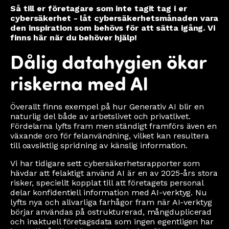
Så till er företagare som inte tagit tag i er
cybersäkerhet - låt cybersäkerhetsmånaden vara
den inspiration som behövs för att sätta igång. Vi
finns här när du behöver hjälp!
Dålig datahygien ökar
riskerna med AI
Överallt finns exempel på hur Generativ AI blir en
naturlig del både av arbetslivet och privatlivet.
Fördelarna lyfts fram men ständigt framförs även en
växande oro för felanvändning, vilket kan resultera
till oavsiktlig spridning av känslig information.
Vi har tidigare sett cybersäkerhetsrapporter som
hävdar att felaktigt använd AI är en av 2025-års stora
risker, speciellt kopplat till att företagets personal
delar konfidentiell information med AI-verktyg. Nu
lyfts nya och allvarliga farhågor fram när AI-verktyg
börjar användas på ostrukturerad, mångduplicerad
och inaktuell företagsdata som ingen egentligen har