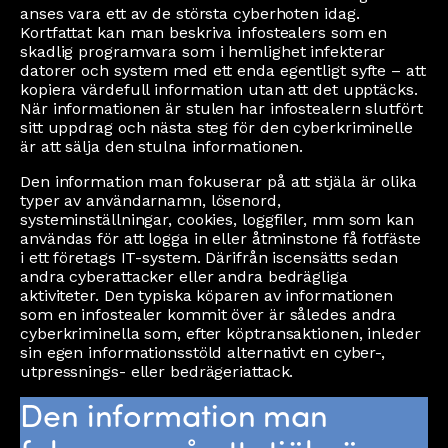
anses vara ett av de största cyberhoten idag.
Kortfattat kan man beskriva infostealers som en
skadlig programvara som i hemlighet infekterar
datorer och system med ett enda egentligt syfte – att
kopiera värdefull information utan att det upptäcks.
När informationen är stulen har infostealern slutfört
sitt uppdrag och nästa steg för den cyberkriminelle
är att sälja den stulna informationen.
Den information man fokuserar på att stjäla är olika
typer av användarnamn, lösenord,
systeminställningar, cookies, loggfiler, mm som kan
användas för att logga in eller åtminstone få fotfäste
i ett företags IT-system. Därifrån iscensätts sedan
andra cyberattacker eller andra bedrägliga
aktiviteter. Den typiska köparen av informationen
som en infostealer kommit över är således andra
cyberkriminella som, efter köptransaktionen, inleder
sin egen informationsstöld alternativt en cyber-,
utpressnings- eller bedrägeriattack.
Den information man