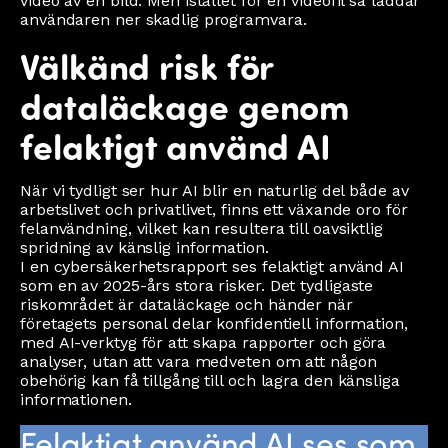
video av en bild. Men istället för en videofil så laddar
användaren ner skadlig programvara.
Välkänd risk för
dataläckage genom
felaktigt använd AI
När vi tydligt ser hur AI blir en naturlig del både av
arbetslivet och privatlivet, finns ett växande oro för
felanvändning, vilket kan resultera till oavsiktlig
spridning av känslig information.
I en cybersäkerhetsrapport ses felaktigt använd AI
som en av 2025-års stora risker. Det tydligaste
riskområdet är dataläckage och händer när
företagets personal delar konfidentiell information,
med AI-verktyg för att skapa rapporter och göra
analyser, utan att vara medveten om att någon
obehörig kan få tillgång till och lagra den känsliga
informationen.
Felaktigt använd AI ses som