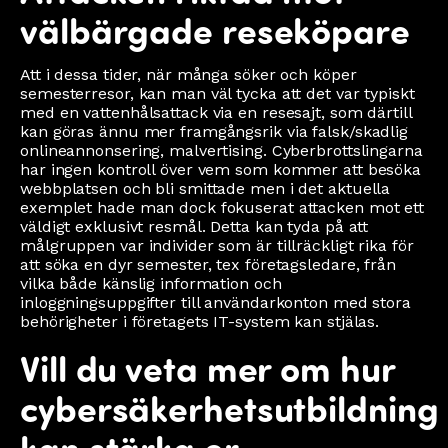
välbärgade reseköpare
Att i dessa tider, när många söker och köper
semesterresor, kan man väl tycka att det var typiskt
med en vattenhålsattack via en resesajt, som därtill
kan göras ännu mer framgångsrik via falsk/skadlig
onlineannonsering, malvertising. Cyberbrottslingarna
har ingen kontroll över vem som kommer att besöka
webbplatsen och bli smittade men i det aktuella
exemplet hade man dock fokuserat attacken mot ett
väldigt exklusivt resmål. Detta kan tyda på att
målgruppen var individer som är tillräckligt rika för
att söka en dyr semester, tex företagsledare, från
vilka både känslig information och
inloggningsuppgifter till användarkonton med stora
behörigheter i företagets IT-system kan stjälas.
Vill du veta mer om hur
cybersäkerhetsutbildning
kan stärka er