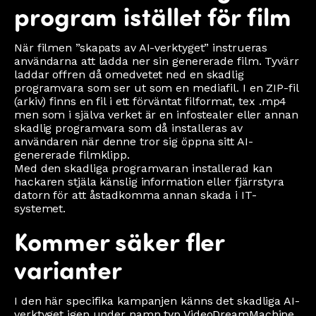
program istället för film
När filmen ”skapats av AI-verktyget” instrueras
användarna att ladda ner sin genererade film. Tyvärr
laddar offren då omedvetet ned en skadlig
programvara som ser ut som en mediafil. I en ZIP-fil
(arkiv) finns en fil i ett förväntat filformat, tex .mp4
men som i själva verket är en infostealer eller annan
skadlig programvara som då installeras av
användaren när denne tror sig öppna sitt AI-
genererade filmklipp.
Med den skadliga programvaran installerad kan
hackaren stjäla känslig information eller fjärrstyra
datorn för att åstadkomma annan skada i IT-
systemet.
Kommer säker fler
varianter
I den här specifika kampanjen känns det skadliga AI-
verktyget igen under namn typ VideoDreamMachine,